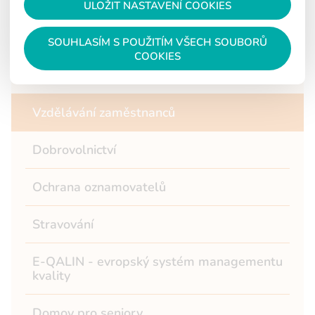
Fotogalerie
ULOŽIT NASTAVENÍ COOKIES
GDPR
SOUHLASÍM S POUŽITÍM VŠECH SOUBORŮ
COOKIES
Výroční zprávy
Vzdělávání zaměstnanců
Dobrovolnictví
Ochrana oznamovatelů
Stravování
E-QALIN - evropský systém managementu
kvality
Domov pro seniory