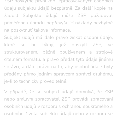
ZSP poskytne první kopii zpracovávaných osobních
údajů subjektu údajů bezplatně. Za další kopie na
žádost Subjektu údajů může ZSP požadovat
přiměřenou úhradu nepřevyšující náklady nezbytné
na poskytnutí takové informace.
Subjekt údajů má dále právo získat osobní údaje,
které se ho týkají, jež poskytl ZSP, ve
strukturovaném, běžně používaném a strojově
čitelném formátu, a právo předat tyto údaje jinému
správci, a dále právo na to, aby osobní údaje byly
předány přímo jedním správcem správci druhému,
je-li to technicky proveditelné.
V případě, že se subjekt údajů domnívá, že ZSP
nebo smluvní zpracovatel ZSP provádí zpracování
osobních údajů v rozporu s ochranou soukromého a
osobního života subjektu údajů nebo v rozporu se