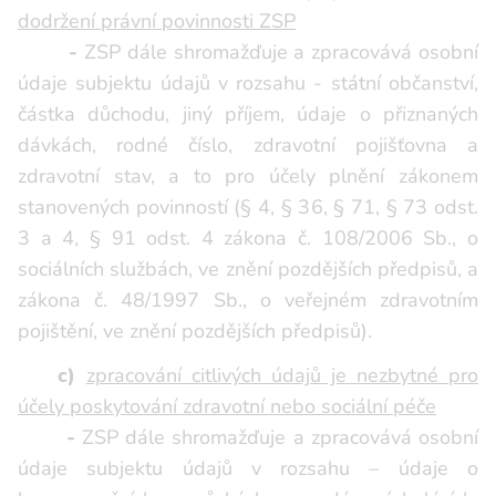
dodržení právní povinnosti ZSP
-
ZSP dále shromažďuje a zpracovává osobní
údaje subjektu údajů v rozsahu - státní občanství,
částka důchodu, jiný příjem, údaje o přiznaných
dávkách, rodné číslo, zdravotní pojišťovna a
zdravotní stav, a to pro účely plnění zákonem
stanovených povinností (§ 4, § 36, § 71, § 73 odst.
3 a 4, § 91 odst. 4 zákona č. 108/2006 Sb., o
sociálních službách, ve znění pozdějších předpisů, a
zákona č. 48/1997 Sb., o veřejném zdravotním
pojištění, ve znění pozdějších předpisů).
c)
zpracování citlivých údajů je nezbytné pro
účely poskytování zdravotní nebo sociální péče
-
ZSP dále shromažďuje a zpracovává osobní
údaje subjektu údajů v rozsahu – údaje o