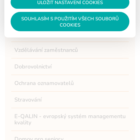
Fotogalerie
ULOŽIT NASTAVENÍ COOKIES
GDPR
SOUHLASÍM S POUŽITÍM VŠECH SOUBORŮ
COOKIES
Výroční zprávy
Vzdělávání zaměstnanců
Dobrovolnictví
Ochrana oznamovatelů
Stravování
E-QALIN - evropský systém managementu
kvality
Domov pro seniory