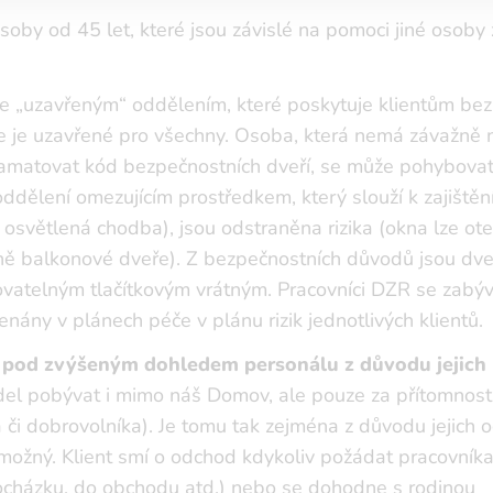
soby od 45 let, které jsou závislé na pomoci jiné osoby
e „uzavřeným“ oddělením, které poskytuje klientům be
e je uzavřené pro všechny. Osoba, která nemá závažně
apamatovat kód bezpečnostních dveří, se může pohybovat
ddělení omezujícím prostředkem, který slouží k zajištěn
osvětlená chodba), jsou odstraněna rizika (okna lze ote
bně balkonové dveře). Z bezpečnostních důvodů jsou dv
telným tlačítkovým vrátným. Pracovníci DZR se zabýv
ány v plánech péče v plánu rizik jednotlivých klientů.
av pod zvýšeným dohledem personálu z důvodu jejich
l pobývat i mimo náš Domov, ale pouze za přítomnosti
 či dobrovolníka). Je tomu tak zejména z důvodu jejich 
ožný. Klient smí o odchod kdykoliv požádat pracovníka
procházku, do obchodu atd.) nebo se dohodne s rodinou