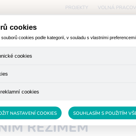
PROJEKTY
VOLNÁ PRACOV
ceň
rů cookies
O NÁS
PRO ZÁJEMCE
PR
ouborů cookies podle kategorií, v souladu s vlastními preferencemi
hnické cookies
ory, které jsou nezbytné ke správnému chování našich webových
kies
iné k ukládání produktů v nákupním košíku, ovládání filtrů a tak
 cookies není zapotřebí Váš souhlas a není možné jej ani odebra
žďujeme skriptem společnosti Google Inc., která následně tato
 reklamní cookies
 o osobní údaje, protože anonymizované cookies nelze přiřadit 
avštívené odkazy, prohlížené zboží apod.
 lépe cílit a vyhodnocovat marketingové kampaně.
OŽIT NASTAVENÍ COOKIES
SOUHLASÍM S POUŽITÍM V
NÍM REŽIMEM