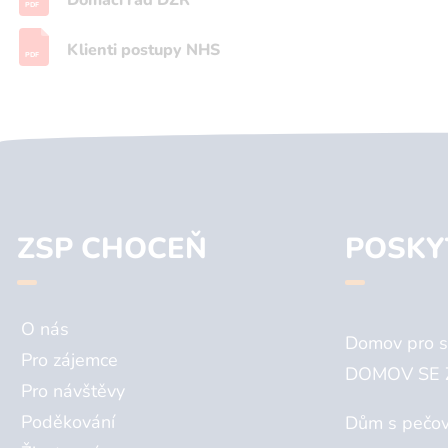
Domácí řád DZR
PDF
Klienti postupy NHS
PDF
ZSP CHOCEŇ
POSKY
O nás
Domov pro s
Pro zájemce
DOMOV SE 
Pro návštěvy
Poděkování
Dům s pečov