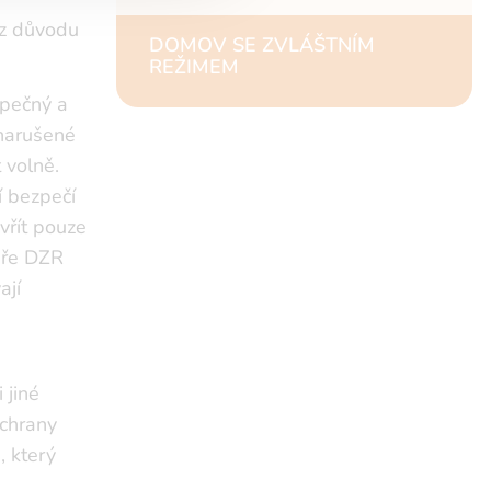
 z důvodu
DOMOV SE ZVLÁŠTNÍM
REŽIMEM
zpečný a
 narušené
 volně.
í bezpečí
vřít pouze
eře DZR
ají
 jiné
ochrany
, který