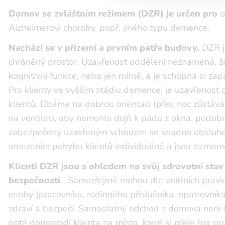
Domov se zvláštním režimem (DZR) je určen pro
o
Alzheimerovi choroby, popř. jiného typu demence.
Nachází se v přízemí a prvním patře budovy.
DZR j
chráněný prostor. Uzavřenost oddělení neznamená, ž
kognitivní funkce, nebo jen mírně, a je schopna si z
Pro klienty ve vyšším stádiu demence, je uzavřenost o
klientů. Dbáme na dobrou orientaci (přes noc zůstává 
na ventilaci, aby nemohlo dojít k pádu z okna, podo
zabezpečeny uzavřeným vchodem se snadno obsluhova
omezením pohybu klientů individuálně a jsou zaznamen
Klienti DZR jsou s ohledem na svůj zdravotní st
bezpečnosti.
Samozřejmě mohou dle vnitřních pravide
osoby (pracovníka, rodinného příslušníka, opatrovníka
zdraví a bezpečí. Samostatný odchod z domova není m
poté doprovodí klienta na místo, které si přeje (na 