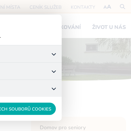
NÍ MÍSTA
CENÍK SLUŽEB
KONTAKTY
O NÁVŠTĚVY
PODĚKOVÁNÍ
ŽIVOT U NÁS
.
 stránek a všech jejich
é nastavení souhlasu s
t.
 data anonymizuje. Po
konkrétnímu uživateli.
ŠECH SOUBORŮ COOKIES
Domov pro seniory