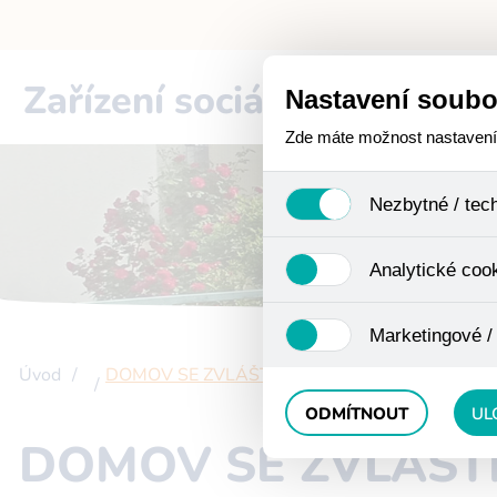
Zařízení sociální péče
Cho
Nastavení soubo
Zde máte možnost nastavení s
Nezbytné / tec
Jedná se o technické soub
Analytické coo
funkcí. Používají se mimo j
uživáním cookies. Pro tyto
Analytické cookies shroma
Marketingové /
anonymizaci se již nejedná
Proto nedokážeme zjistit n
Úvod
DOMOV SE ZVLÁŠTNÍM REŽIMEM
Tyto cookies nám umožňují
ODMÍTNOUT
UL
DOMOV SE ZVLÁŠT