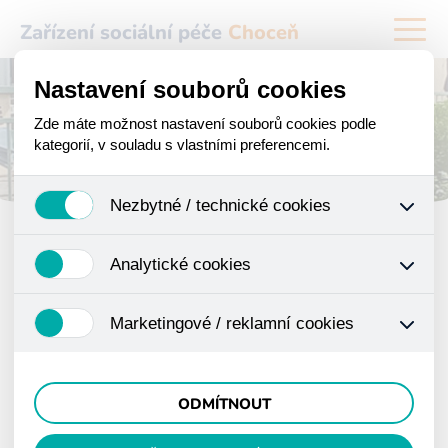
Zařízení sociální péče
Choceň
Nastavení souborů cookies
Zde máte možnost nastavení souborů cookies podle
kategorií, v souladu s vlastními preferencemi.
Nezbytné / technické cookies
Jedná se o technické soubory, které jsou nezbytné ke
Analytické cookies
správnému chování našich webových stránek a
všech jejich funkcí. Používají se mimo jiné k ukládání
Analytické cookies shromažďujeme skriptem
produktů v nákupním košíku, ovládání filtrů a také
Marketingové / reklamní cookies
společnosti Google Inc., která následně tato data
nastavení souhlasu s uživáním cookies. Pro tyto
anonymizuje. Po anonymizaci se již nejedná o
cookies není zapotřebí Váš souhlas a není možné jej
Tyto cookies nám umožňují lépe cílit a vyhodnocovat
osobní údaje, protože anonymizované cookies nelze
ani odebrat.
marketingové kampaně.
přiřadit konkrétnímu uživateli. Proto nedokážeme
ODMÍTNOUT
zjistit navštívené odkazy, prohlížené zboží apod.