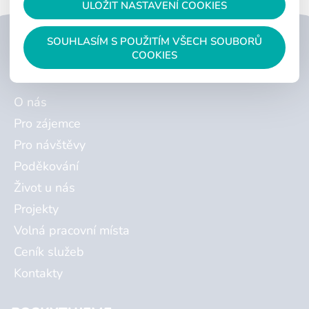
ULOŽIT NASTAVENÍ COOKIES
SOUHLASÍM S POUŽITÍM VŠECH SOUBORŮ
ZSP CHOCEŇ
COOKIES
O nás
Pro zájemce
Pro návštěvy
Poděkování
Život u nás
Projekty
Volná pracovní místa
Ceník služeb
Kontakty