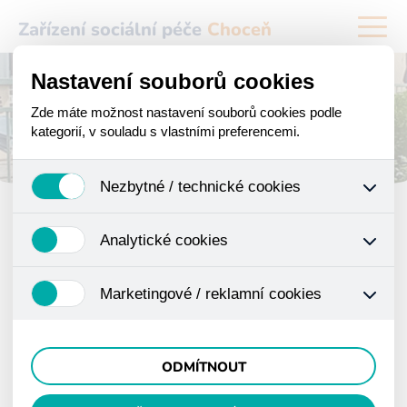
Zařízení sociální péče
Choceň
Nastavení souborů cookies
Zde máte možnost nastavení souborů cookies podle
kategorií, v souladu s vlastními preferencemi.
Nezbytné / technické cookies
Jedná se o technické soubory, které jsou nezbytné ke
Analytické cookies
správnému chování našich webových stránek a
všech jejich funkcí. Používají se mimo jiné k ukládání
Analytické cookies shromažďujeme skriptem
produktů v nákupním košíku, ovládání filtrů a také
Marketingové / reklamní cookies
společnosti Google Inc., která následně tato data
nastavení souhlasu s uživáním cookies. Pro tyto
anonymizuje. Po anonymizaci se již nejedná o
cookies není zapotřebí Váš souhlas a není možné jej
Tyto cookies nám umožňují lépe cílit a vyhodnocovat
osobní údaje, protože anonymizované cookies nelze
ani odebrat.
marketingové kampaně.
přiřadit konkrétnímu uživateli. Proto nedokážeme
ODMÍTNOUT
zjistit navštívené odkazy, prohlížené zboží apod.