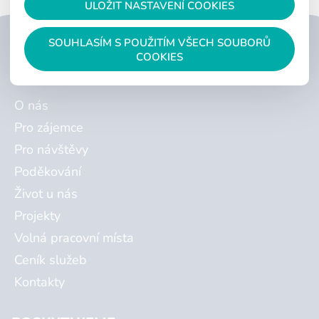
ULOŽIT NASTAVENÍ COOKIES
SOUHLASÍM S POUŽITÍM VŠECH SOUBORŮ
ZSP CHOCEŇ
COOKIES
O nás
Pro zájemce
Pro návštěvy
Poděkování
Život u nás
Projekty
Volná pracovní místa
Ceník služeb
Kontakty