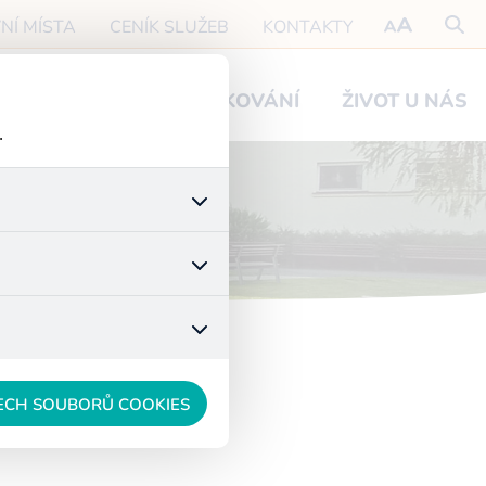
NÍ MÍSTA
CENÍK SLUŽEB
KONTAKTY
O NÁVŠTĚVY
PODĚKOVÁNÍ
ŽIVOT U NÁS
.
 stránek a všech jejich
é nastavení souhlasu s
t.
 data anonymizuje. Po
konkrétnímu uživateli.
ŠECH SOUBORŮ COOKIES