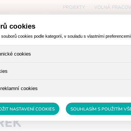
PROJEKTY
VOLNÁ PRACOV
ceň
rů cookies
O NÁS
PRO ZÁJEMCE
PR
ouborů cookies podle kategorií, v souladu s vlastními preferencemi
hnické cookies
ory, které jsou nezbytné ke správnému chování našich webových
kies
iné k ukládání produktů v nákupním košíku, ovládání filtrů a tak
 cookies není zapotřebí Váš souhlas a není možné jej ani odebra
žďujeme skriptem společnosti Google Inc., která následně tato
 reklamní cookies
 o osobní údaje, protože anonymizované cookies nelze přiřadit 
avštívené odkazy, prohlížené zboží apod.
 lépe cílit a vyhodnocovat marketingové kampaně.
OŽIT NASTAVENÍ COOKIES
SOUHLASÍM S POUŽITÍM V
REK