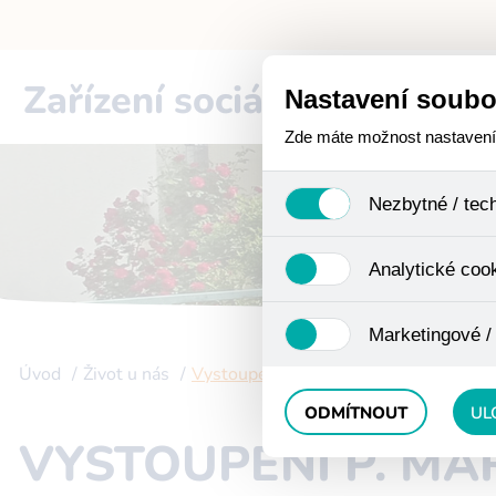
Zařízení sociální péče
Cho
Nastavení soubo
Zde máte možnost nastavení s
Nezbytné / tec
Jedná se o technické soub
Analytické coo
funkcí. Používají se mimo j
uživáním cookies. Pro tyto
Analytické cookies shroma
Marketingové /
anonymizaci se již nejedná
Proto nedokážeme zjistit n
Úvod
Život u nás
Vystoupení p. Marek
Tyto cookies nám umožňují
ODMÍTNOUT
UL
VYSTOUPENÍ P. MA