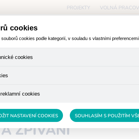
PROJEKTY
VOLNÁ PRACOV
ceň
rů cookies
O NÁS
PRO ZÁJEMCE
PR
ouborů cookies podle kategorií, v souladu s vlastními preferencemi
hnické cookies
ory, které jsou nezbytné ke správnému chování našich webových
kies
iné k ukládání produktů v nákupním košíku, ovládání filtrů a tak
 cookies není zapotřebí Váš souhlas a není možné jej ani odebra
žďujeme skriptem společnosti Google Inc., která následně tato
 reklamní cookies
 o osobní údaje, protože anonymizované cookies nelze přiřadit 
avštívené odkazy, prohlížené zboží apod.
 lépe cílit a vyhodnocovat marketingové kampaně.
OŽIT NASTAVENÍ COOKIES
SOUHLASÍM S POUŽITÍM V
A ZPÍVÁNÍ