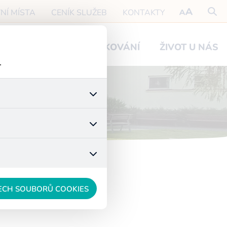
NÍ MÍSTA
CENÍK SLUŽEB
KONTAKTY
O NÁVŠTĚVY
PODĚKOVÁNÍ
ŽIVOT U NÁS
.
 stránek a všech jejich
é nastavení souhlasu s
t.
 data anonymizuje. Po
konkrétnímu uživateli.
ŠECH SOUBORŮ COOKIES