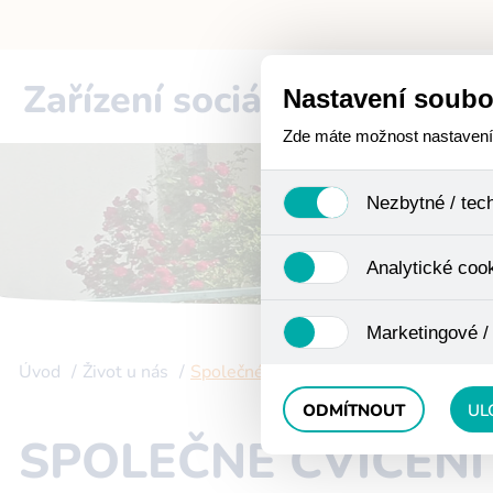
Zařízení sociální péče
Cho
Nastavení soubo
Zde máte možnost nastavení s
Nezbytné / tec
Jedná se o technické soub
Analytické coo
funkcí. Používají se mimo j
uživáním cookies. Pro tyto
Analytické cookies shroma
Marketingové /
anonymizaci se již nejedná
Proto nedokážeme zjistit n
Úvod
Život u nás
Společné cvičení a zpívání
Tyto cookies nám umožňují
ODMÍTNOUT
UL
SPOLEČNÉ CVIČENÍ 