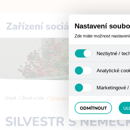
Zařízení sociální péče
Cho
Nastavení soubo
Zde máte možnost nastavení s
Nezbytné / tec
Jedná se o technické soub
Analytické coo
funkcí. Používají se mimo j
uživáním cookies. Pro tyto
Analytické cookies shroma
Marketingové /
anonymizaci se již nejedná
Proto nedokážeme zjistit n
Úvod
Život u nás
Silvestr s Němečkovými
Tyto cookies nám umožňují
ODMÍTNOUT
UL
SILVESTR S NĚMEČ