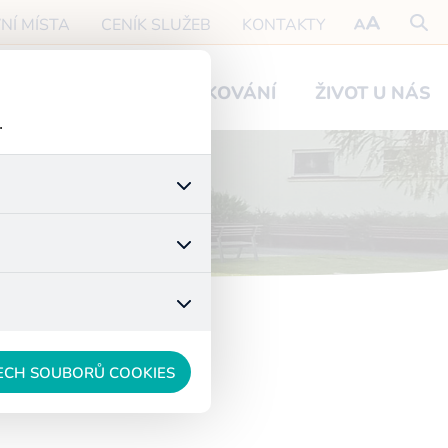
NÍ MÍSTA
CENÍK SLUŽEB
KONTAKTY
O NÁVŠTĚVY
PODĚKOVÁNÍ
ŽIVOT U NÁS
.
 stránek a všech jejich
é nastavení souhlasu s
t.
 data anonymizuje. Po
konkrétnímu uživateli.
ŠECH SOUBORŮ COOKIES