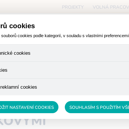
PROJEKTY
VOLNÁ PRACOV
ceň
rů cookies
O NÁS
PRO ZÁJEMCE
PR
ouborů cookies podle kategorií, v souladu s vlastními preferencemi
hnické cookies
ory, které jsou nezbytné ke správnému chování našich webových
kies
iné k ukládání produktů v nákupním košíku, ovládání filtrů a tak
 cookies není zapotřebí Váš souhlas a není možné jej ani odebra
žďujeme skriptem společnosti Google Inc., která následně tato
 reklamní cookies
 o osobní údaje, protože anonymizované cookies nelze přiřadit 
avštívené odkazy, prohlížené zboží apod.
 lépe cílit a vyhodnocovat marketingové kampaně.
OŽIT NASTAVENÍ COOKIES
SOUHLASÍM S POUŽITÍM V
KOVÝMI