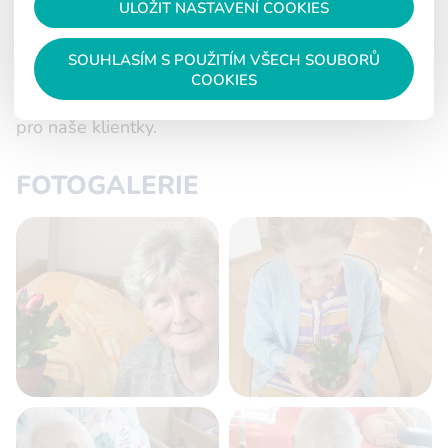
ULOŽIT NASTAVENÍ COOKIES
18.12.2025
SOUHLASÍM S POUŽITÍM VŠECH SOUBORŮ
COOKIES
Děkujeme panu Linhartovi za krásné vánoční kvítí
pro naše klientky.
FOTOGALERIE