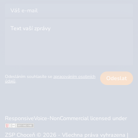
Odesláním souhlasíte se
zpracováním osobních
Odeslat
údajů
.
ResponsiveVoice-NonCommercial
licensed under
ZSP Choceň © 2026 - Všechna práva vyhrazena |