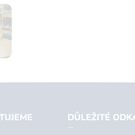
TUJEME
DŮLEŽITÉ ODK