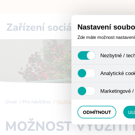
Zařízení sociální péče
Cho
Nastavení soubo
Zde máte možnost nastavení s
Nezbytné / tec
Jedná se o technické soub
Analytické coo
funkcí. Používají se mimo j
uživáním cookies. Pro tyto
Analytické cookies shroma
Marketingové /
anonymizaci se již nejedná
Proto nedokážeme zjistit n
Úvod
Pro návštěvy
Možnost využití kulturní místnosti 
Tyto cookies nám umožňují
ODMÍTNOUT
UL
MOŽNOST VYUŽITÍ 