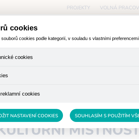
PROJEKTY
VOLNÁ PRACOV
ceň
rů cookies
O NÁS
PRO ZÁJEMCE
PR
ouborů cookies podle kategorií, v souladu s vlastními preferencemi
hnické cookies
ory, které jsou nezbytné ke správnému chování našich webových
kies
iné k ukládání produktů v nákupním košíku, ovládání filtrů a tak
 cookies není zapotřebí Váš souhlas a není možné jej ani odebra
žďujeme skriptem společnosti Google Inc., která následně tato
 reklamní cookies
 o osobní údaje, protože anonymizované cookies nelze přiřadit 
avštívené odkazy, prohlížené zboží apod.
pro návštěvy
 lépe cílit a vyhodnocovat marketingové kampaně.
OŽIT NASTAVENÍ COOKIES
SOUHLASÍM S POUŽITÍM V
KULTURNÍ MÍSTNOST