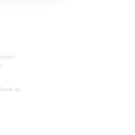
sezení.
i.
čkové na