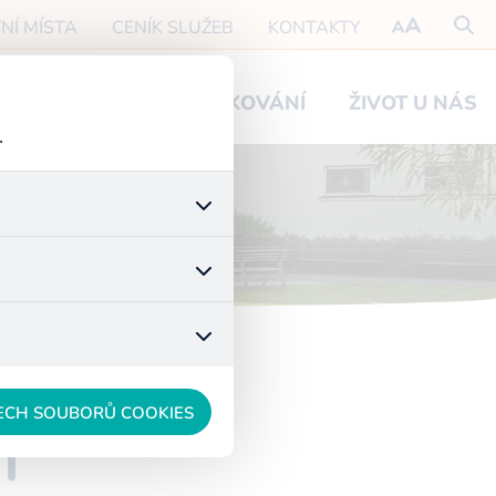
NÍ MÍSTA
CENÍK SLUŽEB
KONTAKTY
O NÁVŠTĚVY
PODĚKOVÁNÍ
ŽIVOT U NÁS
.
 stránek a všech jejich
é nastavení souhlasu s
t.
 data anonymizuje. Po
konkrétnímu uživateli.
ŠECH SOUBORŮ COOKIES
I